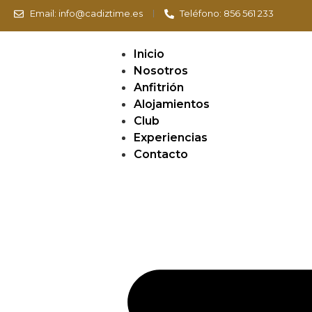
Email: info@cadiztime.es
Teléfono: 856 561 233
Inicio
Nosotros
Anfitrión
Alojamientos
Club
Experiencias
Contacto