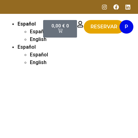
Español
0,00
€
0
RESERVAR
P
Español
English
Español
Español
English